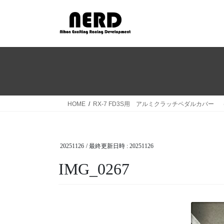
コ
ナ
ン
ビ
テ
ゲ
ン
ー
ツ
シ
へ
ョ
ス
ン
キ
に
ッ
移
HOME
RX-7 FD3S用 アルミクラッチペダルカバー 
プ
動
20251126
/ 最終更新日時 :
20251126
IMG_0267