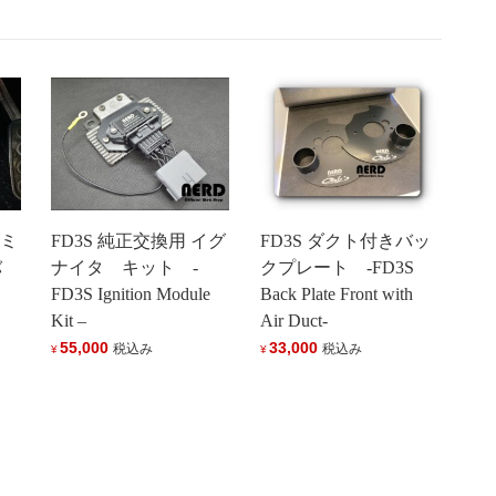
ルミ
FD3S 純正交換用 イグ
FD3S ダクト付きバッ
バ
ナイタ キット -
クプレート -FD3S
FD3S Ignition Module
Back Plate Front with
Kit –
Air Duct-
55,000
33,000
税込み
税込み
¥
¥