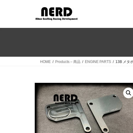
コ
ナ
ン
ビ
テ
ゲ
ン
ー
ツ
シ
へ
ョ
ス
ン
キ
に
ッ
移
HOME
Products – 商品
ENGINE PARTS
13B メタポ
プ
動