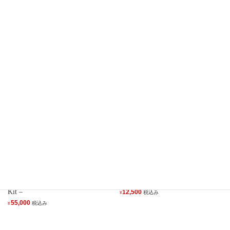
13B メタポンキャンセルプレー
FD3S ダクト付きバックプレー
ト ~ 13B OMP Cancel Plate ~
ト -FD3S Back Plate Front with
Air Duct-
8,650
税込み
¥
33,000
税込み
¥
FD3S 純正交換用 イグナイタ
FD3S 高速応答 吸気温度セン
キット - FD3S Ignition Module
サー - Hi Speed IAT Sensor –
Kit –
12,500
税込み
¥
55,000
税込み
¥